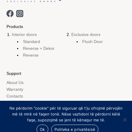
Products
Interior doors
Exclusive doors
Standard
Flush Door
Reverse + Dekor
Reverse
Support
About Us
Warranty
Contacts
Ne përdorim "cookie" për të siguruar që t'ju ofrojmë përvojën
më të mirë në faqen tonë. Nëse vazhdoni të përdorni këtë
© elitakom.mk 2026. All rights reserved.
faqe, supozojmë se jeni të kënaqur me të.
Privacy Policy
Created by
Batlab
Ok
Politиka e privatësisë