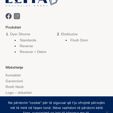
Produktet
Dyer Dhome
Ekskluzive
Standarde
Flush Door
Reverse
Reverse + Dekor
Mbështetje
Kontaktet
Garancioni
Rreth Nesh
Logo – shkarkim
Ne përdorim "cookie" për të siguruar që t'ju ofrojmë përvojën
më të mirë në faqen tonë. Nëse vazhdoni të përdorni këtë
© elitakom.mk 2026. All rights reserved.
faqe, supozojmë se jeni të kënaqur me të.