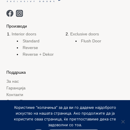
Производи
Interior doors
Exclusive doors
Standard
Flush Door
Reverse
Reverse + Dekor
Поддршка
За нас
Гаранција
Контакти
Лого – Преземи
Користиме "колачиња" за да ви го дадеме најдоброто
искуство на нашата страница. Ако продолжите да ја
користите оваа страница, ќе претпоставиме дека сте
© elitakom.mk 2026. All rights reserved.
задоволни со тоа.