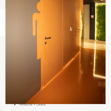
Производи
Interior doors
Exclusive doors
Standard
Flush Door
Reverse
Reverse + Dekor