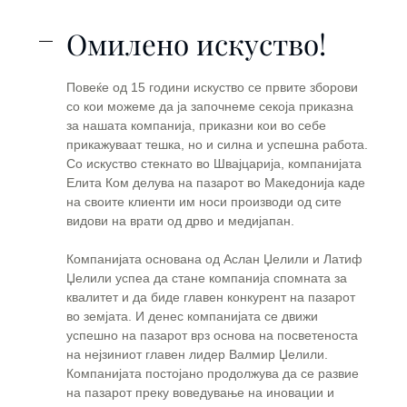
Омилено искуство!
Повеќе од 15 години искуство се првите зборови
со кои можеме да ја започнеме секоја приказна
за нашата компанија, приказни кои во себе
прикажуваат тешка, но и силна и успешна работа.
Со искуство стекнато во Швајцарија, компанијата
Елита Ком делува на пазарот во Македонија каде
на своите клиенти им носи производи од сите
видови на врати од дрво и медијапан.
Компанијата основана од Аслан Џелили и Латиф
Џелили успеа да стане компанија спомната за
квалитет и да биде главен конкурент на пазарот
во земјата. И денес компанијата се движи
успешно на пазарот врз основа на посветеноста
на нејзиниот главен лидер Валмир Џелили.
Компанијата постојано продолжува да се развие
на пазарот преку воведување на иновации и