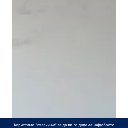
Користиме "колачиња" за да ви го дадеме најдоброто