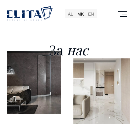
AL
MK
EN
За
нас