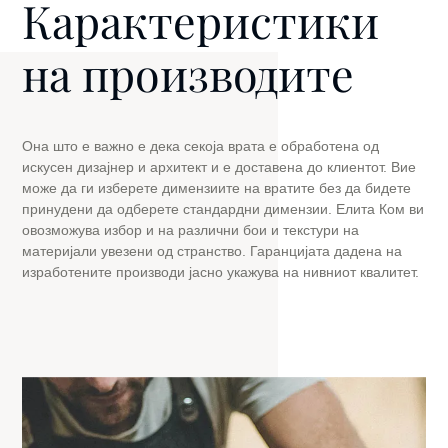
Карактеристики
на производите
Она што е важно е дека секоја врата е обработена од
искусен дизајнер и архитект и е доставена до клиентот. Вие
може да ги изберете димензиите на вратите без да бидете
принудени да одберете стандардни димензии. Елита Ком ви
овозможува избор и на различни бои и текстури на
материјали увезени од странство. Гаранцијата дадена на
изработените производи јасно укажува на нивниот квалитет.