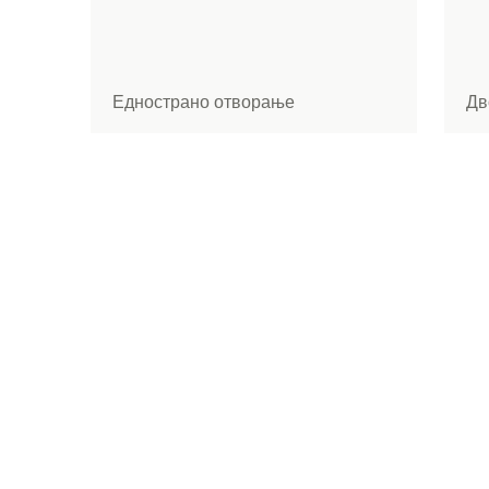
Еднострано отворање
Дв