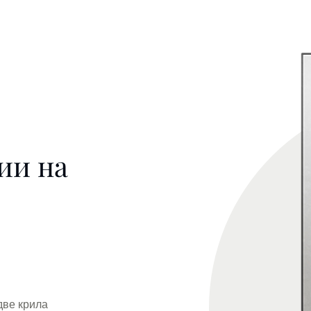
ии на
 две крила