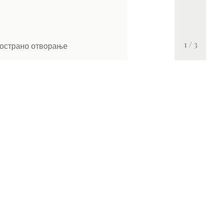
1
/
3
острано отворање
Лизгачки со две крила