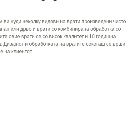
м ви нуди неколку видови на врати произведени чисто
апан или дрво и врати со комбинирана обработка со
ите овие врати се со висок квалитет и 10 годишна
а. Дизајнот и обработката на вратите секогаш се врши
е на клиентот.