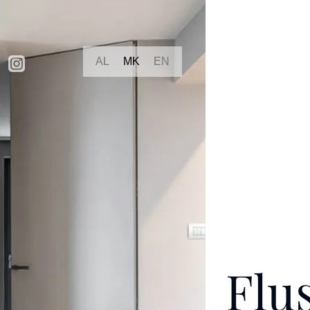
AL
MK
EN
Flu