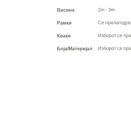
2m - 3m
Висина
Се прилагодува
Рамки
Изборот се пра
Кваки
Изборот се пра
Боја/Материјал