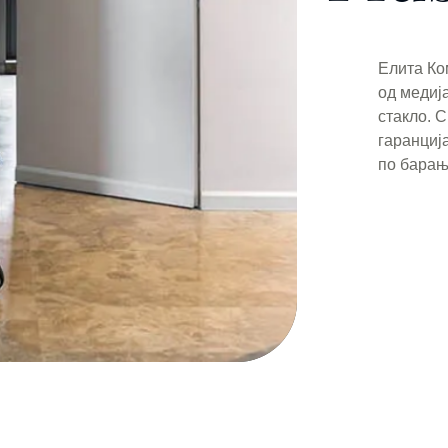
Елита Ко
од медиј
стакло. С
гаранциј
по барањ